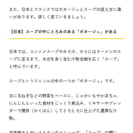
また、日本とフランスではポタージュとスープの捉え方に違
いがあります。詳しく見ていきましょう。
【日本】スープの中にとろみのある「ポタージュ」がある
日本では、コンソメスープやみそ汁、さらにはラーメンのス
ープに至るまで、水分を多く含む汁物全般を広く「スープ」
と呼んでいます。
スープというジャンルの中の一つが「ポタージュ」です。
主に玉ねぎなどの野菜をベースに、じゃがいもやかぼちゃ、
にんじんといった食材をじっくり煮込み、ミキサーやブレン
ダーで攪拌（かくはん）してとろとろに仕上げた濃厚な汁
物。
洋食屋さんやレストランのメニューで、「スープ」の欄に