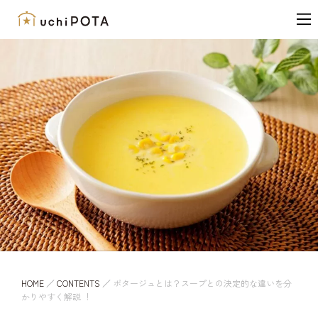
内
容
を
ス
キ
ッ
プ
HOME
／
CONTENTS
／
ポタージュとは？スープとの決定的な違いを分
かりやすく解説 ！