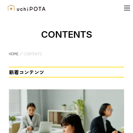
内
容
を
ス
CONTENTS
キ
ッ
プ
HOME
／
CONTENTS
新着コンテンツ
ペ
ペ
ペ
ー
ー
ー
ジ
ジ
ジ