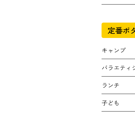
定番ポ
キャンプ
バラエティ
ランチ
子ども