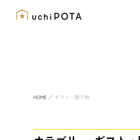
内
容
を
ス
キ
ッ
プ
HOME
／
ギフト・贈り物