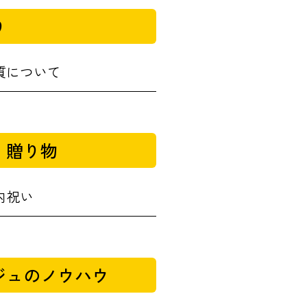
り
質について
・贈り物
内祝い
ジュのノウハウ