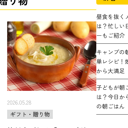
・贈り物
昼食を抜く
は？忙しい
ーもご紹介
キャンプの
単レシピ！
から大満足
子どもが朝
は？今日か
2026.05.28
の朝ごはん
ギフト・贈り物