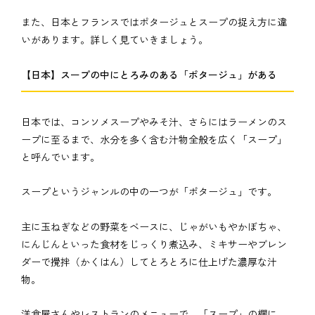
また、日本とフランスではポタージュとスープの捉え方に違
いがあります。詳しく見ていきましょう。
【日本】スープの中にとろみのある「ポタージュ」がある
日本では、コンソメスープやみそ汁、さらにはラーメンのス
ープに至るまで、水分を多く含む汁物全般を広く「スープ」
と呼んでいます。
スープというジャンルの中の一つが「ポタージュ」です。
主に玉ねぎなどの野菜をベースに、じゃがいもやかぼちゃ、
にんじんといった食材をじっくり煮込み、ミキサーやブレン
ダーで攪拌（かくはん）してとろとろに仕上げた濃厚な汁
物。
洋食屋さんやレストランのメニューで、「スープ」の欄に