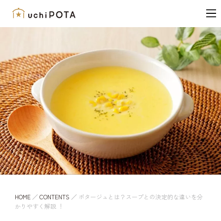
内
容
を
ス
キ
ッ
プ
HOME
／
CONTENTS
／
ポタージュとは？スープとの決定的な違いを分
かりやすく解説 ！