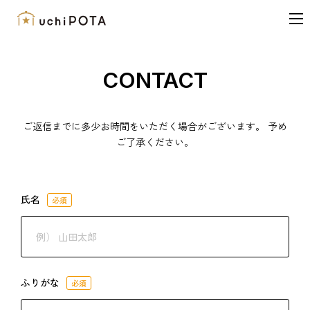
内
容
を
ス
CONTACT
キ
ッ
プ
ご返信までに多少お時間をいただく場合がございます。 予め
ご了承ください。
氏名
必須
ふりがな
必須